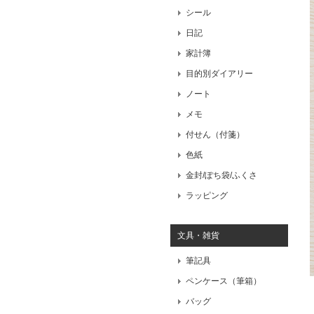
シール
日記
家計簿
目的別ダイアリー
ノート
メモ
付せん（付箋）
色紙
金封/ぽち袋/ふくさ
ラッピング
文具・雑貨
筆記具
ペンケース（筆箱）
バッグ