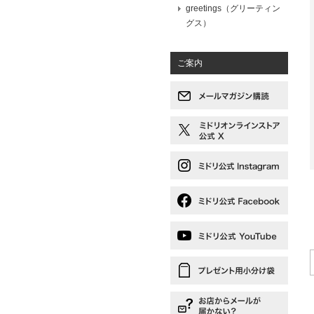
greetings（グリーティン
グス）
ご案内