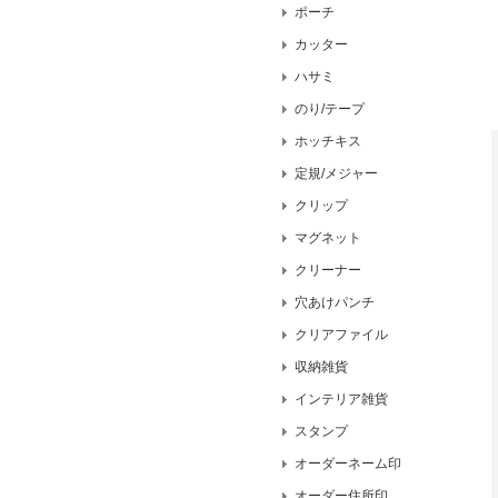
ポーチ
カッター
ハサミ
のり/テープ
ホッチキス
定規/メジャー
クリップ
マグネット
クリーナー
穴あけパンチ
クリアファイル
収納雑貨
インテリア雑貨
スタンプ
オーダーネーム印
オーダー住所印