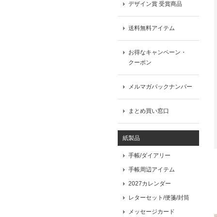
デザイン賞 受賞商品
送料無料アイテム
お得なキャンペーン・
クーポン
メルマガバックナンバー
まとめ買い窓口
紙製品
手帳/ダイアリー
手帳周辺アイテム
2027カレンダー
レターセット/便箋/封筒
メッセージカード