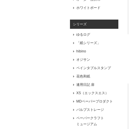
ホワイトボード
シリーズ
ゆるログ
「紙シリーズ」
hibino
オジサン
ペインタブルスタンプ
花色和紙
連用日記 扉
XS（エックスエス）
MDペーパープロダクト
パルプストレージ
ペーパークラフト
ミュージアム