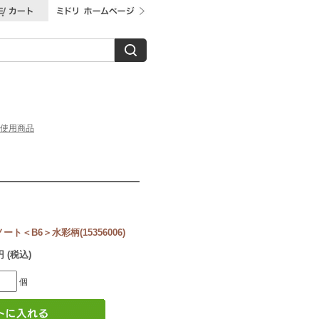
使用商品
ト＜B6＞水彩柄(15356006)
円 (税込)
個