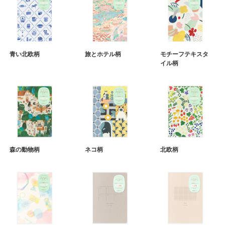
青い北欧柄
旅とホテル柄
モチーフテキスタ
イル柄
森の動物柄
ネコ柄
北欧柄