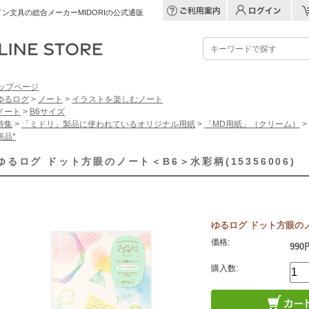
ン文具の総合メーカーMIDORIの公式通販
ップページ
ゆるログ
>
ノート
>
イラストを楽しむノート
ノート
>
B6サイズ
特集
>
「ミドリ」製品に使われているオリジナル用紙
>
「MD用紙」（クリーム）
>
商品*
ゆるログ ドット方眼のノート＜B6＞水彩柄(15356006)
ゆるログ ドット方眼のノー
価格:
990
購入数: