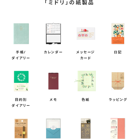
る
「ミドリ」の紙製品
、
オ
リ
ジ
ナ
手帳/
カレンダー
メッセージ
日記
ダイアリー
カード
ル
用
紙
1
1
目的別
メモ
色紙
ラッピング
ダイアリー
種
の
ブ