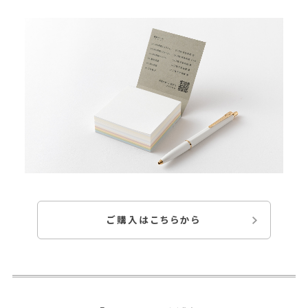
記
具
と
の
相
性
や
書
き
心
ご購入はこちらから
地
を
試
せ