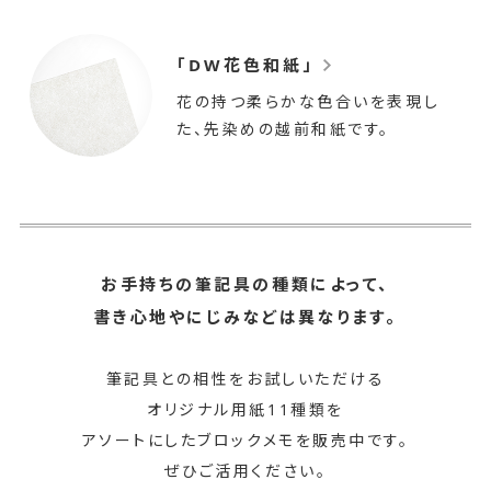
「DW花色和紙」
花の持つ柔らかな色合いを表現し
た、先染めの越前和紙です。
お
お手持ちの筆記具の種類によって、
手
書き心地やにじみなどは異なります。
持
筆記具との相性をお試しいただける
ち
オリジナル用紙11種類を
の
アソートにしたブロックメモを販売中です。
筆
ぜひご活用ください。