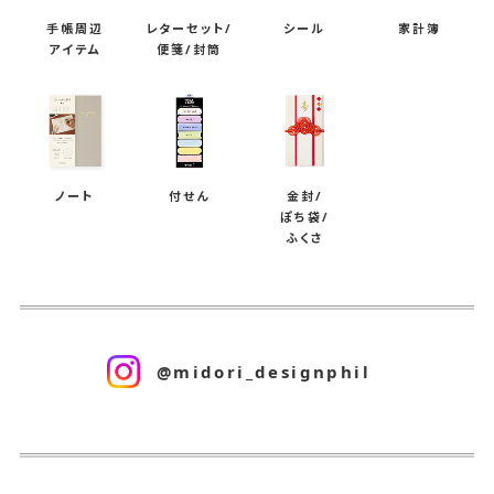
ロ
手帳周辺
レターセット/
シール
家計簿
ッ
アイテム
便箋/封筒
ク
メ
モ
の
ノート
付せん
金封/
ご
ぽち袋/
ふくさ
案
内
@midori_designphil