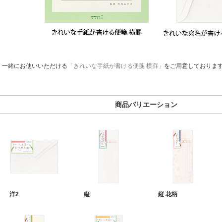
一緒にお使いいただける
「きれいな手紙が書ける便箋 横罫」
をご用意しておりま
商品バリエーション
洋2
縦
縦 花柄