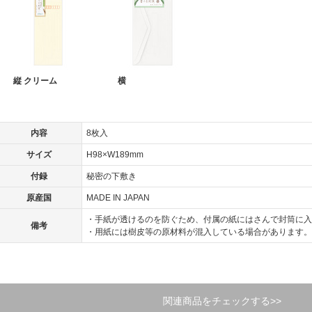
縦 クリーム
横
内容
8枚入
サイズ
H98×W189mm
付録
秘密の下敷き
原産国
MADE IN JAPAN
・手紙が透けるのを防ぐため、付属の紙にはさんで封筒に入
備考
・用紙には樹皮等の原材料が混入している場合があります。
関連商品をチェックする>>