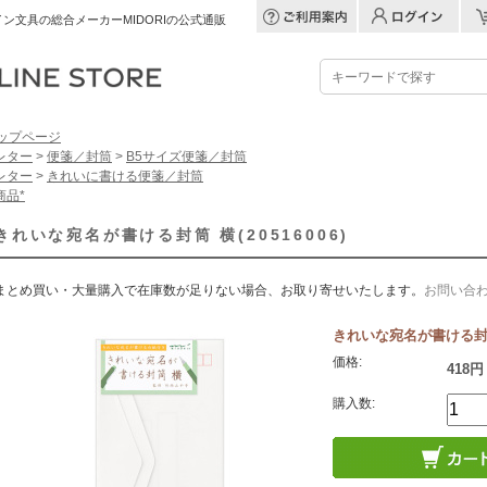
ン文具の総合メーカーMIDORIの公式通販
ップページ
レター
>
便箋／封筒
>
B5サイズ便箋／封筒
レター
>
きれいに書ける便箋／封筒
商品*
きれいな宛名が書ける封筒 横(20516006)
まとめ買い・大量購入で在庫数が足りない場合、お取り寄せいたします。
お問い合
きれいな宛名が書ける封筒 横
価格:
418円
購入数: