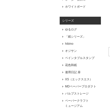
ホワイトボード
シリーズ
ゆるログ
「紙シリーズ」
hibino
オジサン
ペインタブルスタンプ
花色和紙
連用日記 扉
XS（エックスエス）
MDペーパープロダクト
パルプストレージ
ペーパークラフト
ミュージアム