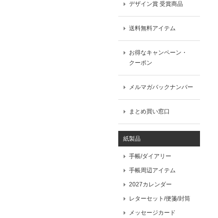
デザイン賞 受賞商品
送料無料アイテム
お得なキャンペーン・
クーポン
メルマガバックナンバー
まとめ買い窓口
紙製品
手帳/ダイアリー
手帳周辺アイテム
2027カレンダー
レターセット/便箋/封筒
メッセージカード