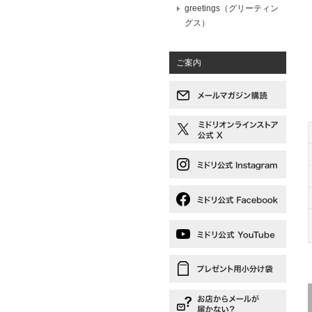
greetings（グリーティン
グス）
ご案内