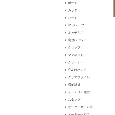
ポーチ
カッター
ハサミ
のり/テープ
ホッチキス
定規/メジャー
クリップ
マグネット
クリーナー
穴あけパンチ
クリアファイル
収納雑貨
インテリア雑貨
スタンプ
オーダーネーム印
オーダー住所印