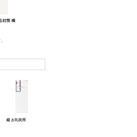
す。
縦 お礼状用