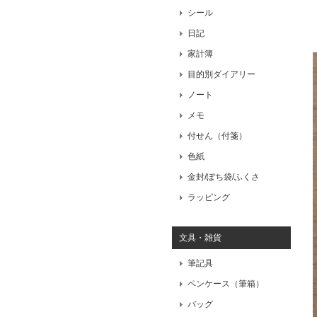
シール
日記
家計簿
目的別ダイアリー
ノート
メモ
付せん（付箋）
色紙
金封/ぽち袋/ふくさ
ラッピング
文具・雑貨
筆記具
ペンケース（筆箱）
バッグ