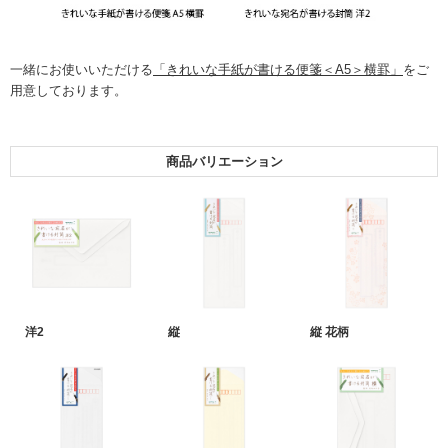
一緒にお使いいただける
「きれいな手紙が書ける便箋＜A5＞横罫」
をご
用意しております。
商品バリエーション
洋2
縦
縦 花柄