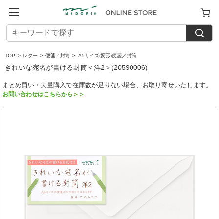
TOP
>
レター
>
便箋／封筒
>
A5サイズ(変形)便箋／封筒
きれいな宛名が書ける封筒＜洋2＞(20590006)
まとめ買い・大量購入で在庫数が足りない場合、お取り寄せいたします。
お問い合わせはこちらから＞＞