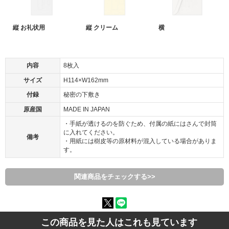
縦 お礼状用
縦 クリーム
横
内容
8枚入
サイズ
H114×W162mm
付録
秘密の下敷き
原産国
MADE IN JAPAN
・手紙が透けるのを防ぐため、付属の紙にはさんで封筒
に入れてください。
備考
・用紙には樹皮等の原材料が混入している場合がありま
す。
関連商品をチェックする>>
この商品を見た人はこれも見ています