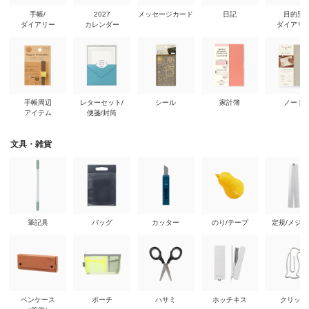
手帳/
2027
メッセージカード
日記
目的別
ダイアリー
カレンダー
ダイアリ
手帳周辺
レターセット/
シール
家計簿
ノート
アイテム
便箋/封筒
文具・雑貨
筆記具
バッグ
カッター
のり/テープ
定規/メジ
ペンケース
ポーチ
ハサミ
ホッチキス
クリップ