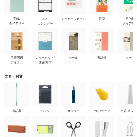
手帳/
2027
メッセージカード
日記
目的別
ダイアリー
カレンダー
ダイアリ
手帳周辺
レターセット/
シール
家計簿
ノート
アイテム
便箋/封筒
文具・雑貨
筆記具
バッグ
カッター
のり/テープ
定規/メジ