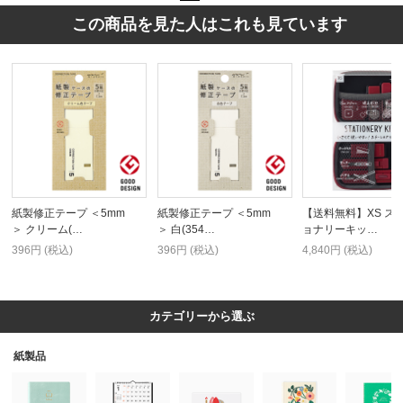
この商品を見た人はこれも見ています
紙製修正テープ ＜5mm
紙製修正テープ ＜5mm
【送料無料】XS ス
＞ クリーム(…
＞ 白(354…
ョナリーキッ…
396円 (税込)
396円 (税込)
4,840円 (税込)
カテゴリーから選ぶ
紙製品