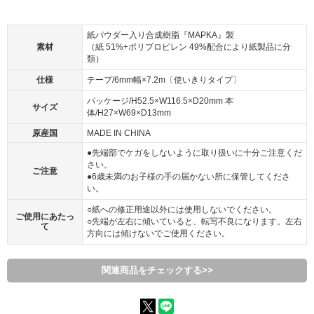
紙パウダー入り合成樹脂『MAPKA』製
素材
（紙 51%+ポリプロピレン 49%配合により紙製品に分
類）
仕様
テープ/6mm幅×7.2m〔使いきりタイプ〕
パッケージ/H52.5×W116.5×D20mm 本
サイズ
体/H27×W69×D13mm
原産国
MADE IN CHINA
●先端部でケガをしないように取り扱いに十分ご注意くだ
さい。
ご注意
●6歳未満のお子様の手の届かない所に保管してくださ
い。
○紙への修正用途以外には使用しないでください。
ご使用にあたっ
○先端が左右に傾いていると、転写不良になります。左右
て
方向には傾けないでご使用ください。
関連商品をチェックする>>