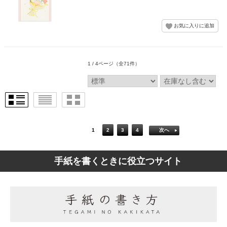
1 / 4ページ
（全71件）
1
2
3
4
次へ
手紙を書くときに役立つサイト