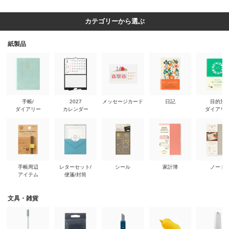
カテゴリーから選ぶ
紙製品
手帳/
2027
メッセージカード
日記
目的別
ダイアリー
カレンダー
ダイアリ
手帳周辺
レターセット/
シール
家計簿
ノート
アイテム
便箋/封筒
文具・雑貨