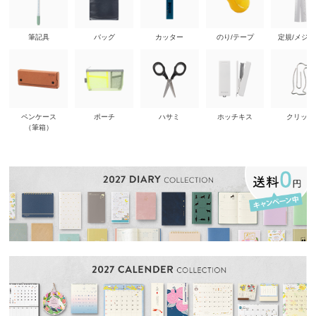
筆記具
バッグ
カッター
のり/テープ
定規/メジ
ペンケース
ポーチ
ハサミ
ホッチキス
クリップ
（筆箱）