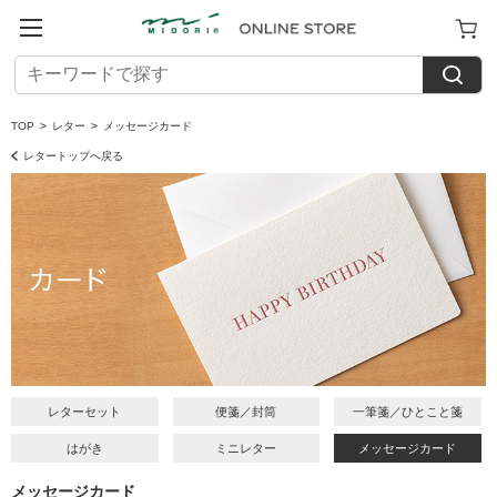
TOP
>
レター
>
メッセージカード
レタートップへ戻る
レターセット
便箋／封筒
一筆箋／ひとこと箋
はがき
ミニレター
メッセージカード
メッセージカード