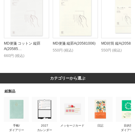
MD便箋 コットン 縦罫
MD便箋 縦罫A(20581006)
MD封筒 縦A(205820
A(20585…
550円 (税込)
550円 (税込)
660円 (税込)
カテゴリーから選ぶ
紙製品
手帳/
2027
メッセージカード
日記
目的別
ダイアリー
カレンダー
ダイアリ