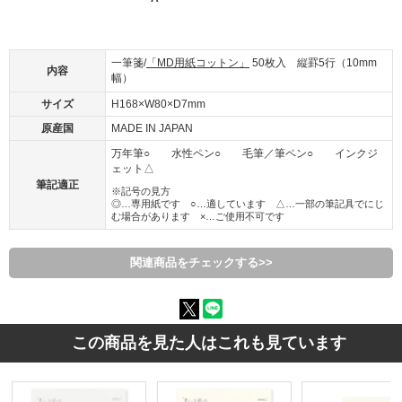
一筆箋/
「MD用紙コットン」
50枚入 縦罫5行（10mm
内容
幅）
サイズ
H168×W80×D7mm
原産国
MADE IN JAPAN
万年筆○ 水性ペン○ 毛筆／筆ペン○ インクジ
ェット△
筆記適正
※記号の見方
◎…専用紙です ○…適しています △…一部の筆記具でにじ
む場合があります ×…ご使用不可です
関連商品をチェックする>>
この商品を見た人はこれも見ています