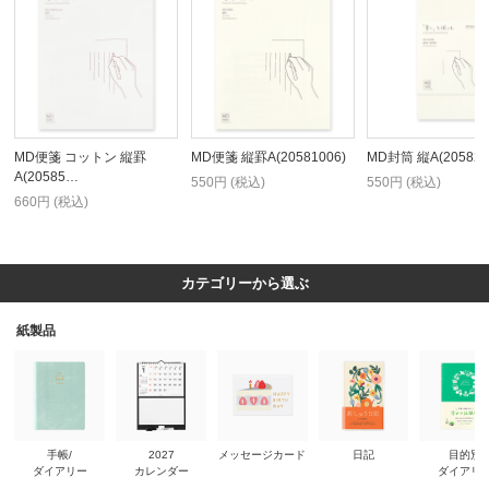
MD便箋 コットン 縦罫
MD便箋 縦罫A(20581006)
MD封筒 縦A(205820
A(20585…
550円 (税込)
550円 (税込)
660円 (税込)
カテゴリーから選ぶ
紙製品
手帳/
2027
メッセージカード
日記
目的別
ダイアリー
カレンダー
ダイアリ