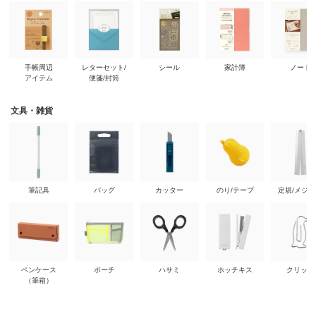
手帳周辺
レターセット/
シール
家計簿
ノート
アイテム
便箋/封筒
文具・雑貨
筆記具
バッグ
カッター
のり/テープ
定規/メジ
ペンケース
ポーチ
ハサミ
ホッチキス
クリップ
（筆箱）