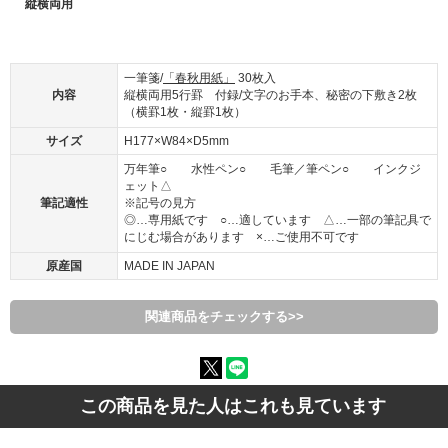
縦横両用
一筆箋/
「春秋用紙」
30枚入
内容
縦横両用5行罫 付録/文字のお手本、秘密の下敷き2枚
（横罫1枚・縦罫1枚）
サイズ
H177×W84×D5mm
万年筆○ 水性ペン○ 毛筆／筆ペン○ インクジ
ェット△
筆記適性
※記号の見方
◎…専用紙です ○…適しています △…一部の筆記具で
にじむ場合があります ×…ご使用不可です
原産国
MADE IN JAPAN
関連商品をチェックする>>
この商品を見た人はこれも見ています