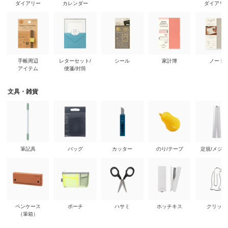
ダイアリー
カレンダー
ダイアリ
手帳周辺
レターセット/
シール
家計簿
ノート
アイテム
便箋/封筒
文具・雑貨
筆記具
バッグ
カッター
のり/テープ
定規/メジ
ペンケース
ポーチ
ハサミ
ホッチキス
クリップ
（筆箱）