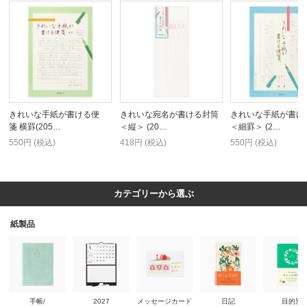
きれいな手紙が書ける便
きれいな宛名が書ける封筒
きれいな手紙が書け
箋 横罫(205…
＜縦＞ (20…
＜細罫＞ (2…
550円 (税込)
418円 (税込)
550円 (税込)
カテゴリーから選ぶ
紙製品
手帳/
2027
メッセージカード
日記
目的別