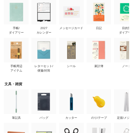
手帳/
2027
メッセージカード
日記
目的別
ダイアリー
カレンダー
ダイアリ
手帳周辺
レターセット/
シール
家計簿
ノート
アイテム
便箋/封筒
文具・雑貨
筆記具
バッグ
カッター
のり/テープ
定規/メジ