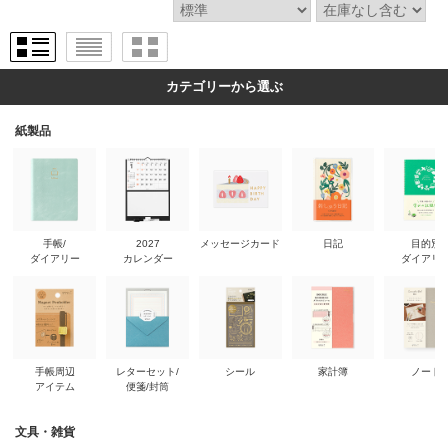
カテゴリーから選ぶ
紙製品
手帳/
2027
メッセージカード
日記
目的別
ダイアリー
カレンダー
ダイアリ
手帳周辺
レターセット/
シール
家計簿
ノート
アイテム
便箋/封筒
文具・雑貨