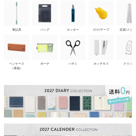
筆記具
バッグ
カッター
のり/テープ
定規/メジ
ペンケース
ポーチ
ハサミ
ホッチキス
クリップ
（筆箱）