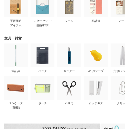
手帳周辺
レターセット/
シール
家計簿
ノート
アイテム
便箋/封筒
文具・雑貨
筆記具
バッグ
カッター
のり/テープ
定規/メジ
ペンケース
ポーチ
ハサミ
ホッチキス
クリップ
（筆箱）