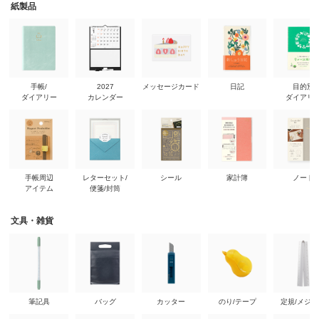
紙製品
手帳/
2027
メッセージカード
日記
目的別
ダイアリー
カレンダー
ダイアリ
手帳周辺
レターセット/
シール
家計簿
ノート
アイテム
便箋/封筒
文具・雑貨
筆記具
バッグ
カッター
のり/テープ
定規/メジ