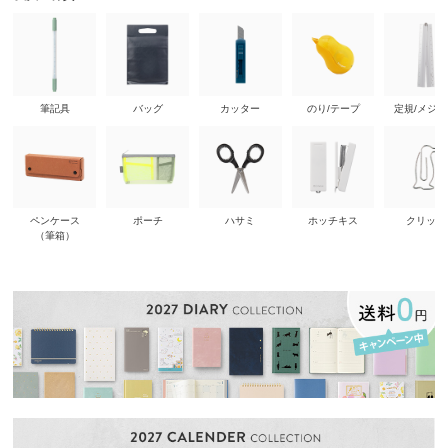
筆記具
バッグ
カッター
のり/テープ
定規/メジ
ペンケース
ポーチ
ハサミ
ホッチキス
クリップ
（筆箱）