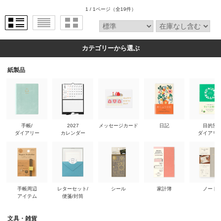
1 / 1ページ
（全19件）
カテゴリーから選ぶ
紙製品
手帳/
2027
メッセージカード
日記
目的別
ダイアリー
カレンダー
ダイアリ
手帳周辺
レターセット/
シール
家計簿
ノート
アイテム
便箋/封筒
文具・雑貨