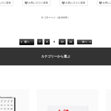
9 / 15ページ
（全436件）
前へ
7
8
9
10
11
次へ
カテゴリーから選ぶ