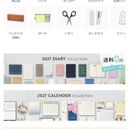
筆記具
バッグ
カッター
のり/テープ
定規/メジ
ペンケース
ポーチ
ハサミ
ホッチキス
クリップ
（筆箱）