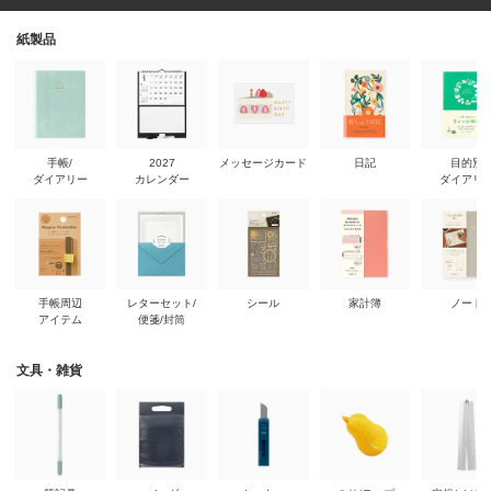
紙製品
手帳/
2027
メッセージカード
日記
目的別
ダイアリー
カレンダー
ダイアリ
手帳周辺
レターセット/
シール
家計簿
ノート
アイテム
便箋/封筒
文具・雑貨