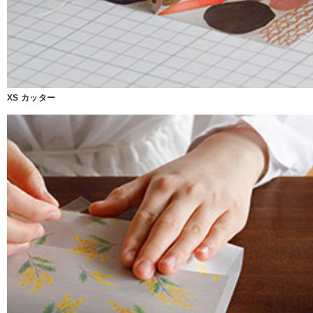
XS カッター