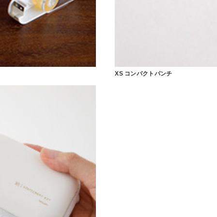
XS コンパクトパンチ