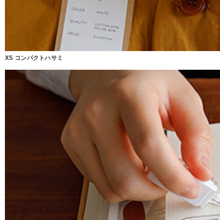
XS コンパクトハサミ