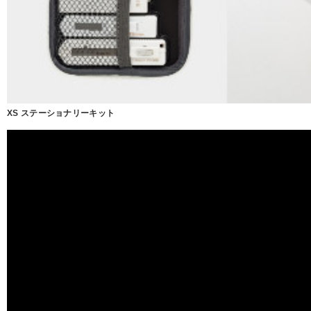
XS ステーショナリーキット