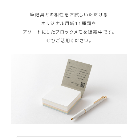
持
筆記具との相性をお試しいただける
ち
オリジナル用紙11種類を
の
アソートにしたブロックメモを販売中です。
筆
ぜひご活用ください。
記
具
と
の
相
性
や
書
き
心