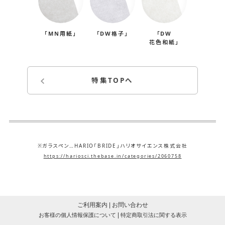
1
種
「MN用紙」
「DW格子」
「DW
花色和紙」
の
ブ
ロ
特集TOPへ
ッ
ク
メ
モ
※ガラスペン…HARIO「BRIDE」ハリオサイエンス株式会社
の
https://hariosci.thebase.in/categories/2060758
ご
案
内
ご利用案内
|
お問い合わせ
|
お客様の個人情報保護について
特定商取引法に関する表示