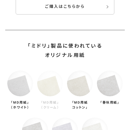
ご購入はこちらから
地
を
試
せ
る
「ミドリ」製品に使われている
、
オリジナル用紙
オ
リ
ジ
ナ
ル
「MD用紙」
「MD用紙」
「MD用紙
「春秋用紙」
（ホワイト）
（クリーム）
コットン」
用
紙
1