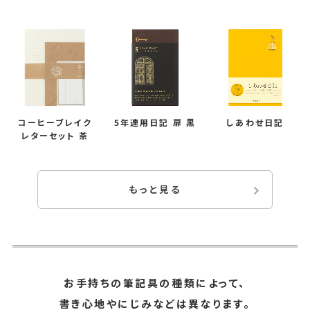
コーヒーブレイク
5年連用日記 扉 黒
しあわせ日記
レターセット 茶
もっと見る
お
お手持ちの筆記具の種類によって、
手
書き心地やにじみなどは異なります。