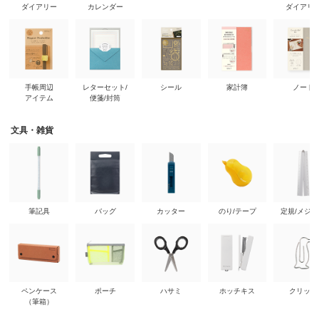
ダイアリー
カレンダー
ダイアリ
手帳周辺
レターセット/
シール
家計簿
ノート
アイテム
便箋/封筒
文具・雑貨
筆記具
バッグ
カッター
のり/テープ
定規/メジ
ペンケース
ポーチ
ハサミ
ホッチキス
クリップ
（筆箱）