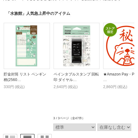
「水族館」人気急上昇中のアイテム
貯金封筒 リスト ペンギン
ペインタブルスタンプ 回転
★Amazon Pay・Pa
柄(2560…
印 ダイヤル…
…
330円 (税込)
2,640円 (税込)
2,860円 (税込)
3 / 3ページ
（全47件）