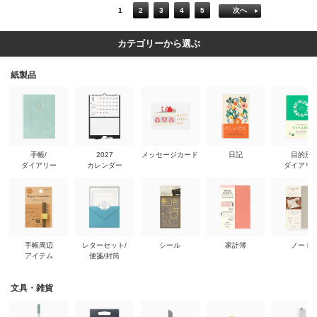
1
2
3
4
5
次へ
カテゴリーから選ぶ
紙製品
手帳/
2027
メッセージカード
日記
目的別
ダイアリー
カレンダー
ダイアリ
手帳周辺
レターセット/
シール
家計簿
ノート
アイテム
便箋/封筒
文具・雑貨