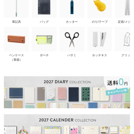
筆記具
バッグ
カッター
のり/テープ
定規/メジ
ペンケース
ポーチ
ハサミ
ホッチキス
クリップ
（筆箱）