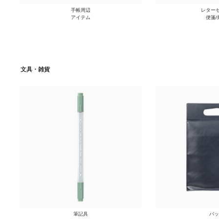
手帳周辺
レターセ
アイテム
便箋/
文具・雑貨
筆記具
バッ