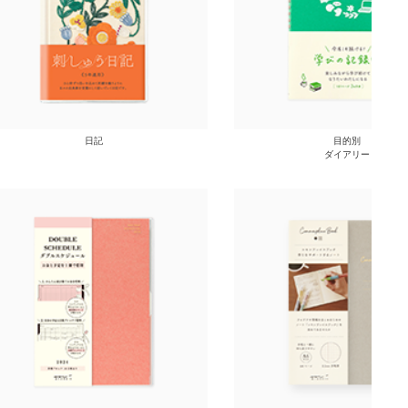
日記
目的別
ダイアリー