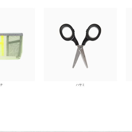
チ
ハサミ