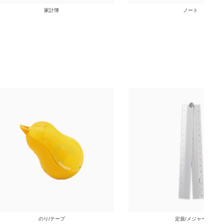
家計簿
ノート
のり/テープ
定規/メジャー