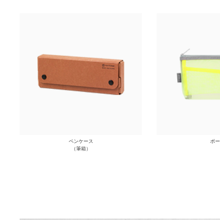
ペンケース
ポー
（筆箱）