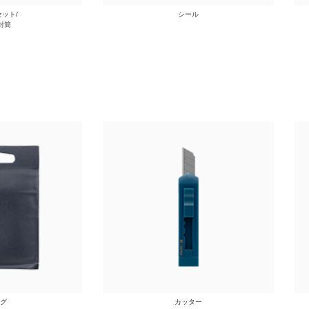
ット/
シール
封筒
グ
カッター