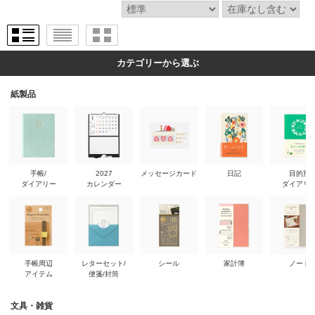
カテゴリーから選ぶ
紙製品
手帳/
2027
メッセージカード
日記
目的別
ダイアリー
カレンダー
ダイアリ
手帳周辺
レターセット/
シール
家計簿
ノート
アイテム
便箋/封筒
文具・雑貨