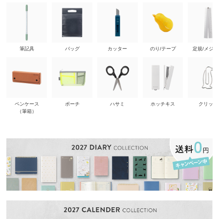
筆記具
バッグ
カッター
のり/テープ
定規/メジ
ペンケース
ポーチ
ハサミ
ホッチキス
クリップ
（筆箱）