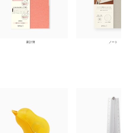
家計簿
ノート