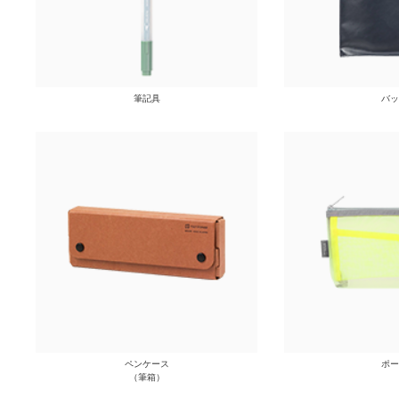
筆記具
バッ
ペンケース
ポー
（筆箱）