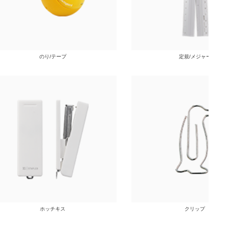
のり/テープ
定規/メジャー
ホッチキス
クリップ