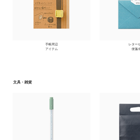
手帳周辺
レターセ
アイテム
便箋/
文具・雑貨