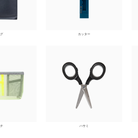
グ
カッター
チ
ハサミ