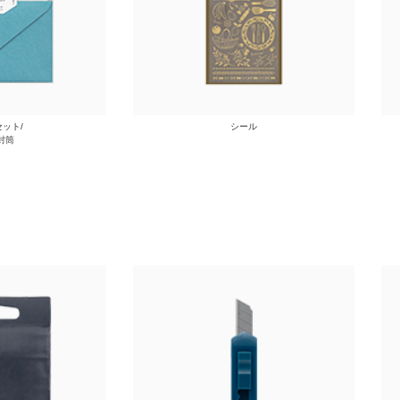
ット/
シール
封筒