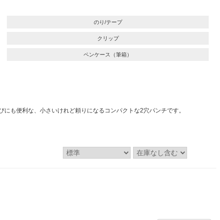
のり/テープ
クリップ
ペンケース（筆箱）
びにも便利な、小さいけれど頼りになるコンパクトな2穴パンチです。