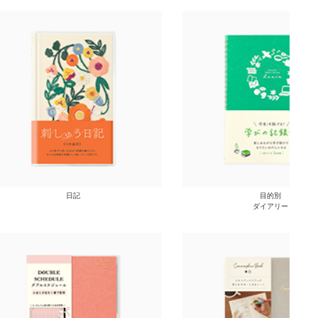
日記
目的別
ダイアリー