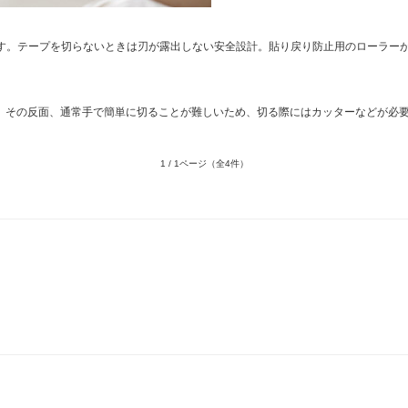
です。テープを切らないときは刃が露出しない安全設計。貼り戻り防止用のローラー
。その反面、通常手で簡単に切ることが難しいため、切る際にはカッターなどが必
1 / 1ページ
（全4件）