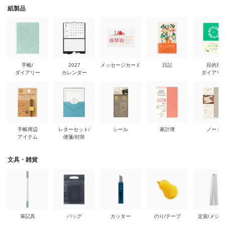
紙製品
手帳/
2027
メッセージカード
日記
目的別
ダイアリー
カレンダー
ダイアリ
手帳周辺
レターセット/
シール
家計簿
ノート
アイテム
便箋/封筒
文具・雑貨
筆記具
バッグ
カッター
のり/テープ
定規/メジ