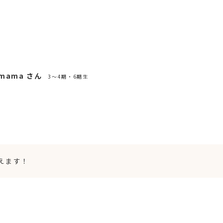
.mama さん
3～4期・6期生
えます！