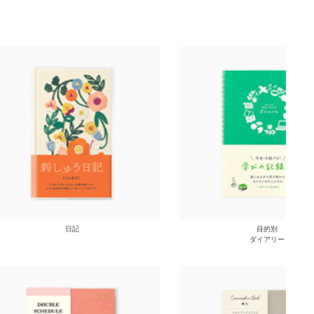
日記
目的別
ダイアリー