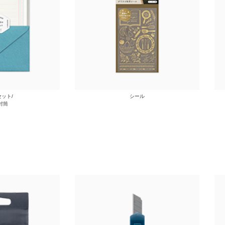
ット/
シール
封筒