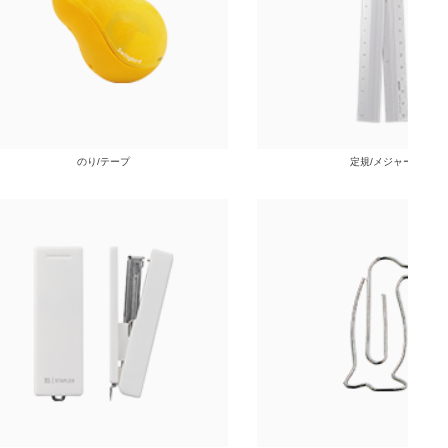
のり/テープ
定規/メジャー