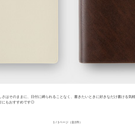
』らしさはそのままに、日付に縛られることなく、書きたいときに好きなだけ書ける気
方にもおすすめです◎
1 / 1ページ
（全2件）