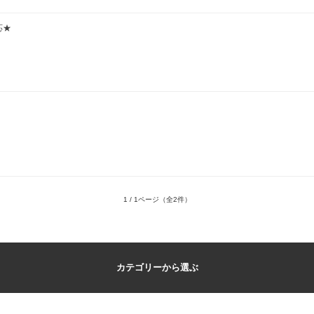
応★
1 / 1ページ
（全2件）
カテゴリーから選ぶ