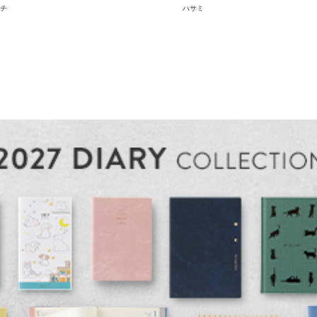
チ
ハサミ