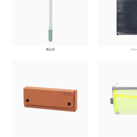
筆記具
バッ