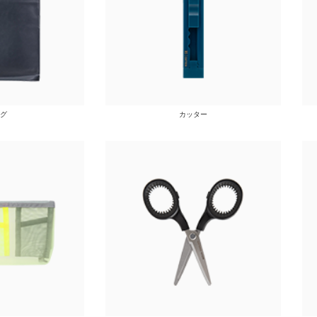
グ
カッター