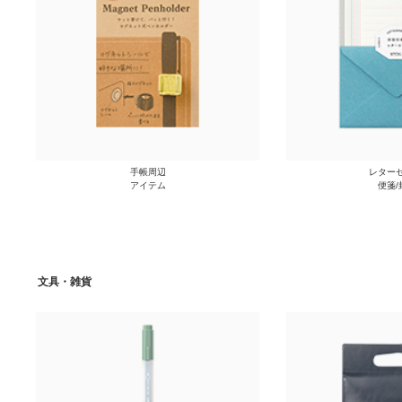
手帳周辺
レターセ
アイテム
便箋/
文具・雑貨