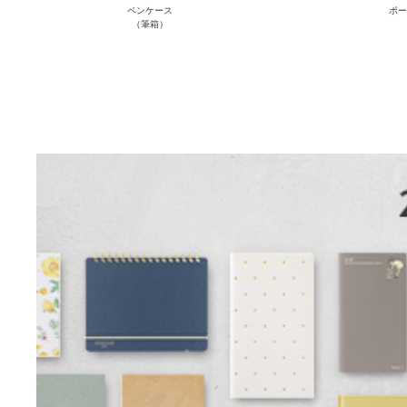
ペンケース
ポー
（筆箱）