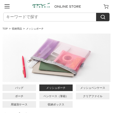
TOP
>
収納用品
>
メッシュポーチ
バッグ
メッシュポーチ
メッシュペンケース
ポーチ
ペンケース（筆箱）
クリアファイル
用途別ケース
収納ボックス