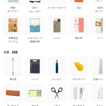
手帳/
2027
メッセージカード
日記
目的別
ダイアリー
カレンダー
ダイアリ
手帳周辺
レターセット/
シール
家計簿
ノート
アイテム
便箋/封筒
文具・雑貨
筆記具
バッグ
カッター
のり/テープ
定規/メジ
ペンケース
ポーチ
ハサミ
ホッチキス
クリップ