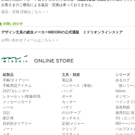
お客さまのご都合による返品・交換は承っておりません。
返品・交換 詳細はこちら＞＞
デザイン文具の総合メーカーMIDORIの公式通販 ミドリオンラインストア
お問い合わせフォームはこちら＞＞
紙製品
文具・雑貨
シリーズ
手帳/ダイアリー
筆記具
ゆるログ
手帳周辺アイテム
ペンケース（筆箱）
「紙シリー
2027カレンダー
バッグ
hibino
レターセット/便箋/封筒
ポーチ
オジサン
メッセージカード
カッター
ペインタブ
シール
ハサミ
花色和紙
日記
のり/テープ
連用日記 扉
家計簿
ホッチキス
XS（エッ
目的別ダイアリー
定規/メジャー
MDペーパ
ノート
クリップ
パルプスト
メモ
マグネット
ペーパーク