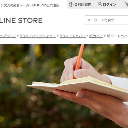
ン文具の総合メーカーMIDORIの公式通販
ップページ
>
MDペーパープロダクト
>
MDノートカバー
>
紙カバー
> 紙ハードカバ