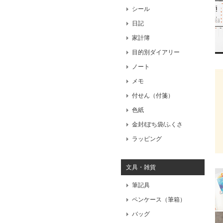
シール
日記
家計簿
目的別ダイアリー
ノート
メモ
付せん（付箋）
色紙
金封/ぽち袋/ふくさ
ラッピング
文具・雑貨
筆記具
ペンケース（筆箱）
バッグ