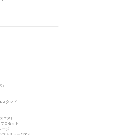
ズ」
ルスタンプ
クスエス）
ープロダクト
レージ
ラフトミュージアム