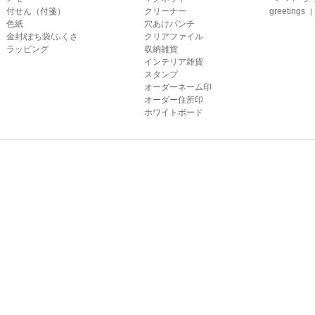
付せん（付箋）
クリーナー
greetin
色紙
穴あけパンチ
金封/ぽち袋/ふくさ
クリアファイル
ラッピング
収納雑貨
インテリア雑貨
スタンプ
オーダーネーム印
オーダー住所印
ホワイトボード