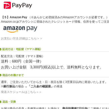
【５】Amazon Pay
（※あらかじめ登録済みのAmazonアカウントが必要です。）
Amazon.co.jpアカウントに登録されたクレジットカード情報、住所を使ってご
お支払い方法 詳細はこちら＞＞
配送方法：宅配便（ヤマト運輸）
送料：680円（全国一律）
お買い上げ金額 3,300円(税込)以上で、送料無料となります。
通常、ご注文いただいてから土・日・祝日を除く3営業日以内に発送いたします。
※
銀行振込
の場合 →
「ご入金の確認後」
の発送
発送スケジュールはこちら＞＞
お届け商品の不良・不備等が発生した場合は、
商品到着後7日以内
にご連絡くださ