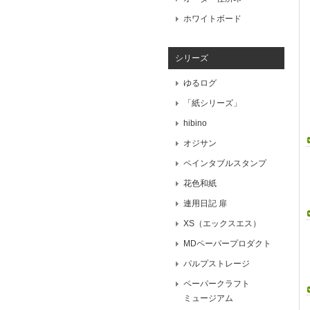
ホワイトボード
シリーズ
ゆるログ
「紙シリーズ」
hibino
オジサン
ペインタブルスタンプ
花色和紙
連用日記 扉
XS（エックスエス）
MDペーパープロダクト
パルプストレージ
ペーパークラフト
ミュージアム