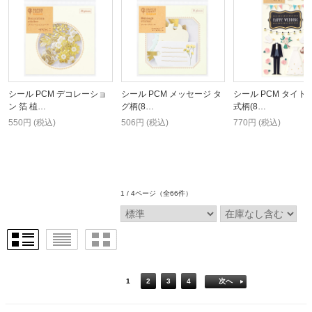
シール PCM デコレーショ
シール PCM メッセージ タ
シール PCM タイト
ン 箔 植…
グ柄(8…
式柄(8…
550円 (税込)
506円 (税込)
770円 (税込)
1 / 4ページ
（全66件）
1
2
3
4
次へ