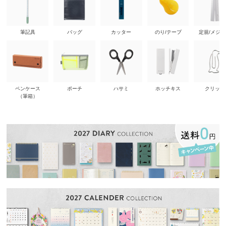
筆記具
バッグ
カッター
のり/テープ
定規/メジ
ペンケース
ポーチ
ハサミ
ホッチキス
クリップ
（筆箱）