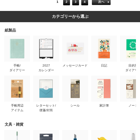
1
2
3
4
次へ
カテゴリーから選ぶ
紙製品
手帳/
2027
メッセージカード
日記
目的別
ダイアリー
カレンダー
ダイアリ
手帳周辺
レターセット/
シール
家計簿
ノート
アイテム
便箋/封筒
文具・雑貨