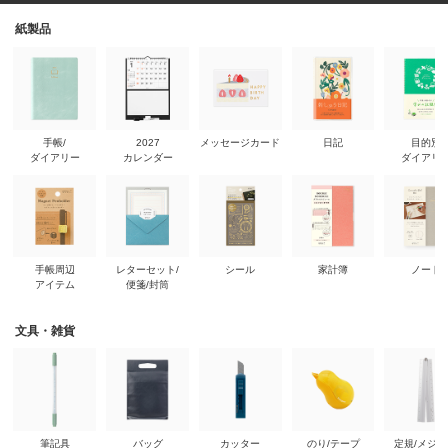
紙製品
手帳/
2027
メッセージカード
日記
目的別
ダイアリー
カレンダー
ダイアリ
手帳周辺
レターセット/
シール
家計簿
ノート
アイテム
便箋/封筒
文具・雑貨
筆記具
バッグ
カッター
のり/テープ
定規/メジ