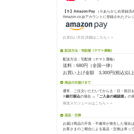
【５】Amazon Pay
（※あらかじめ登録済み
Amazon.co.jpアカウントに登録され
お支払い方法 詳細はこちら＞＞
配送方法：宅配便（ヤマト運輸）
送料：680円（全国一律）
お買い上げ金額 3,300円(税込)
通常、ご注文いただいてから土・日・祝日を
※
銀行振込
の場合 →
「ご入金の確認後」
の
発送スケジュールはこちら＞＞
お届け商品の不良・不備等が発生した場合
お客さまのご都合による返品・交換は承っ