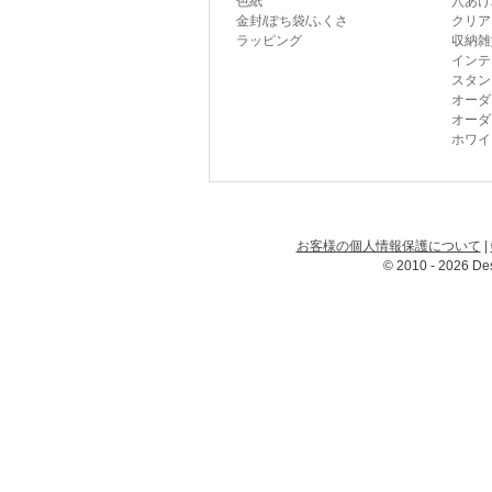
色紙
穴あけ
金封/ぽち袋/ふくさ
クリア
ラッピング
収納雑
インテ
スタン
オーダ
オーダ
ホワイ
お客様の個人情報保護について
|
© 2010 - 2026 Des