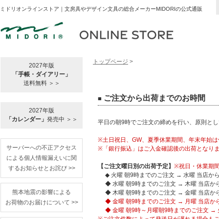
ミドリオンラインストア｜文房具やデザイン文具の総合メーカーMIDORIの公式通販
トップページ
>
2027年版
「手帳・ダイアリー」
送料無料 ＞＞
ご注文から出荷までのお時間
■
2027年版
「カレンダー」
発売中 ＞＞
平日の朝9時でご注文の締めを行い、原則とし
※土日祝日、GW、夏季休業期間、年末年始
サーバーへの不正アクセス
※「銀行振込」はご入金確認後の出荷となり
による個人情報漏えいに関
【ご注文曜日別の出荷予定】
※祝日・休業期
するお知らせとお詫び >>
◆ 火曜 朝9時までのご注文 → 水曜 当店か
◆ 水曜 朝9時までのご注文 → 木曜 当店か
熊本地震の影響による
◆ 木曜 朝9時までのご注文 → 金曜 当店か
◆ 金曜 朝9時までのご注文 → 月曜 当店か
お荷物のお届けについて >>
◆ 金曜 朝9時～月曜朝9時までのご注文 → 