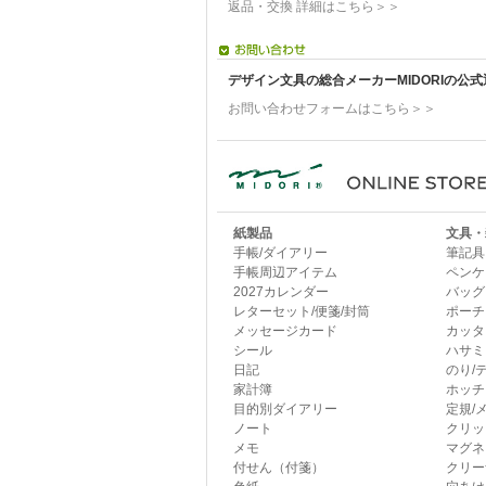
返品・交換 詳細はこちら＞＞
デザイン文具の総合メーカーMIDORIの公
お問い合わせフォームはこちら＞＞
紙製品
文具・
手帳/ダイアリー
筆記具
手帳周辺アイテム
ペンケ
2027カレンダー
バッグ
レターセット/便箋/封筒
ポーチ
メッセージカード
カッタ
シール
ハサミ
日記
のり/
家計簿
ホッチ
目的別ダイアリー
定規/
ノート
クリッ
メモ
マグネ
付せん（付箋）
クリー