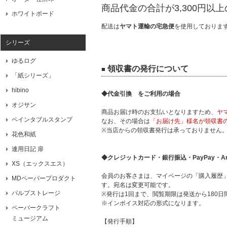
商品代金の合計が3,300円以
ホワイトボード
配送は
ヤマト運輸の宅急便
を使用しておりま
シリーズ
ゆるログ
領収書の発行について
■
「紙シリーズ」
hibino
◆代金引換 をご利用の場合
オジサン
商品お届け時のお支払いとなりますため、
ヤ
ペインタブルスタンプ
なお、その場合は
「お届け先」様名が領収書
※当店からの領収書発行は承っておりません
花色和紙
連用日記 扉
◆クレジットカード・銀行振込・PayPay・Am
XS（エックスエス）
会員のお客さまは、マイページの「購入履歴
MDペーパープロダクト
す。宛名は変更可能です。
パルプストレージ
※発行は1回まで、閲覧期限は発送から180日
※インボイス対応の形式になります。
ペーパークラフト
ミュージアム
【発行手順】