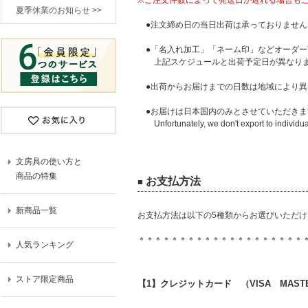
※ご注文件数によって発送日が遅れる場合も
夏季休業のお知らせ >>
●注文締め日の当日出荷は承っておりません
●「名入れ加工」「ネーム印」などオーダー
上記スケジュールと出荷予定日が異なり
●出荷からお届けまでの日数は地域により異
●お届けは日本国内のみとさせていただきま
Unfortunately, we don't export to individua
文房具の使い方と
商品の特集
お支払方法
■
新商品一覧
お支払方法は以下の5種類からお選びいただけ
＊＊＊＊＊＊＊＊＊＊＊＊＊＊＊＊＊＊＊＊
人気ランキング
ストア限定商品
【1】クレジットカード （VISA MASTER