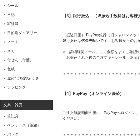
シール
日記
【3】銀行振込 （※振込手数料はお客様
家計簿
目的別ダイアリー
［振込口座］ PayPay銀行（旧ジャパンネッ
銀行振込は
代金先払い
です。お客様からのお
ノート
メモ
※「詳細確認メール」にて金額をよくご確認
お振込された後のご注文キャンセル（返金）
付せん（付箋）
色紙
＊＊＊＊＊＊＊＊＊＊＊＊＊＊＊＊＊＊＊＊
金封/ぽち袋/ふくさ
ラッピング
【4】PayPay（オンライン決済）
文具・雑貨
ご注文確認画面の後に、PayPayへログイン
筆記具
ください。
ペンケース（筆箱）
バッグ
＊＊＊＊＊＊＊＊＊＊＊＊＊＊＊＊＊＊＊＊