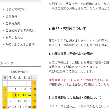
※長期不在・受取拒否などの理由により、発
今後ご注文をお断りさせていただく場合がご
はじめての方へ
会員登録
ご利用案内
返品・交換について
■
ご注文完了までの流れ
お問い合わせ
商品がお手元に届きましたら、すぐに内容を
FAQ：よくあるご質問
当店では、お客様に安心してお買い物をお楽
1. お届け商品に不備があった場合
当店の不備によりお届けした商品が破損・汚
カレンダー
商品交換にて対応させていただきます。
※送料は当店にて負担いたします。
＜
2026年8月
＞
日
月
火
水
木
金
土
商品到着日より7日以内にご連絡ください。
当
1
※在庫がない場合は返金にて対応させていた
2
3
4
5
6
7
8
9
10
11
12
13
14
15
2. お客様都合による返品・交換について
16
17
18
19
20
21
22
「イメージと違った」「サイズが合わない」
23
24
25
26
27
28
29