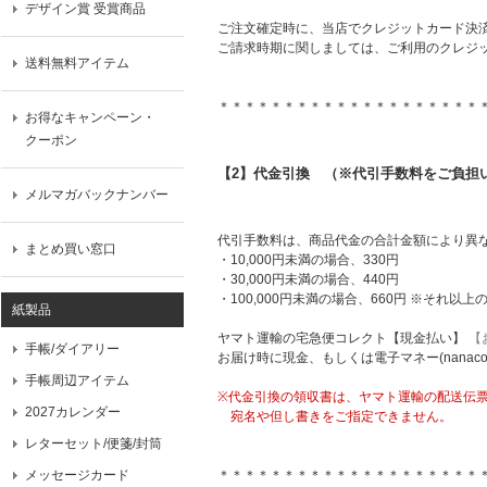
デザイン賞 受賞商品
ご注文確定時に、当店でクレジットカード決
ご請求時期に関しましては、ご利用のクレジ
送料無料アイテム
＊＊＊＊＊＊＊＊＊＊＊＊＊＊＊＊＊＊＊＊
お得なキャンペーン・
クーポン
【2】代金引換 （※代引手数料をご負担
メルマガバックナンバー
代引手数料は、商品代金の合計金額により異
まとめ買い窓口
・10,000円未満の場合、330円
・30,000円未満の場合、440円
・100,000円未満の場合、660円 ※それ以
紙製品
ヤマト運輸の宅急便コレクト【現金払い】
【
手帳/ダイアリー
お届け時に現金、もしくは電子マネー(nana
手帳周辺アイテム
※代金引換の領収書は、ヤマト運輸の配送伝
2027カレンダー
宛名や但し書きをご指定できません。
レターセット/便箋/封筒
メッセージカード
＊＊＊＊＊＊＊＊＊＊＊＊＊＊＊＊＊＊＊＊