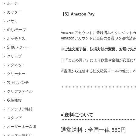
ポーチ
カッター
【5】Amazon Pay
ハサミ
のり/テープ
Amazonアカウントに登録済みのクレジッ
Amazonアカウントと当店の会員IDを連携
ホッチキス
定規/メジャー
※ご注文完了後、決済方法の変更、お届け先
クリップ
※「まとめ買い」により数量や金額が変更になる
マグネット
※当店から送信する注文確認メールの他に、Am
クリーナー
穴あけパンチ
＊＊＊＊＊＊＊＊＊＊＊＊＊＊＊＊＊＊＊＊
クリアファイル
収納雑貨
インテリア雑貨
送料について
■
スタンプ
オーダーネーム印
通常送料：全国一律 680円
オーダー住所印