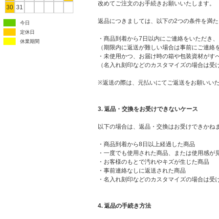
改めてご注文のお手続きお願いいたします。
30
31
返品につきましては、以下の2つの条件を満
今日
定休日
・商品到着から7日以内にご連絡をいただき、
休業期間
（期限内に返送が難しい場合は事前にご連絡
・未使用かつ、お届け時の箱や包装資材がす
（名入れ刻印などのカスタマイズの場合は受
※返送の際は、元払いにてご返送をお願いい
3. 返品・交換をお受けできないケース
以下の場合は、返品・交換はお受けできかね
・商品到着から8日以上経過した商品
・一度でも使用された商品、または使用感が
・お客様のもとで汚れやキズが生じた商品
・事前連絡なしに返送された商品
・名入れ刻印などのカスタマイズの場合は受
4. 返品の手続き方法