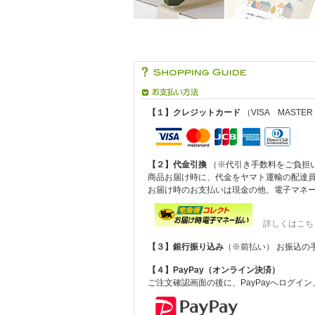
【１】クレジットカード
（VISA MASTER
【２】代金引換
（※代引き手数料をご負担
商品お届け時に、代金をヤマト運輸の配達
お届け時のお支払いは現金の他、電子マネー（
詳しくはこち
【３】銀行振り込み
（※前払い） お振込の
【４】PayPay（オンライン決済）
ご注文確認画面の後に、PayPayへログイ