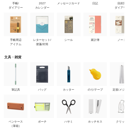
手帳/
2027
メッセージカード
日記
目的別
ダイアリー
カレンダー
ダイアリ
手帳周辺
レターセット/
シール
家計簿
ノート
アイテム
便箋/封筒
文具・雑貨
筆記具
バッグ
カッター
のり/テープ
定規/メジ
ペンケース
ポーチ
ハサミ
ホッチキス
クリップ
（筆箱）