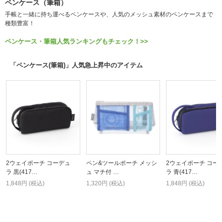
ペンケース（筆箱）
手帳と一緒に持ち運べるペンケースや、人気のメッシュ素材のペンケースまで
種類豊富！
ペンケース・筆箱人気ランキングもチェック！>>
「ペンケース(筆箱)」人気急上昇中のアイテム
2ウェイポーチ コーデュ
ペン&ツールポーチ メッシ
2ウェイポーチ コー
ラ 黒(417…
ュ マチ付 …
ラ 青(417…
1,848円 (税込)
1,320円 (税込)
1,848円 (税込)