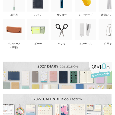
筆記具
バッグ
カッター
のり/テープ
定規/メジ
ペンケース
ポーチ
ハサミ
ホッチキス
クリップ
（筆箱）