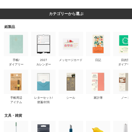
カテゴリーから選ぶ
紙製品
手帳/
2027
メッセージカード
日記
目的別
ダイアリー
カレンダー
ダイアリ
手帳周辺
レターセット/
シール
家計簿
ノート
アイテム
便箋/封筒
文具・雑貨