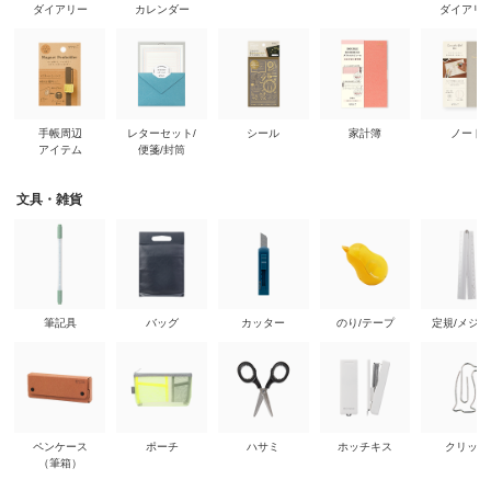
ダイアリー
カレンダー
ダイアリ
手帳周辺
レターセット/
シール
家計簿
ノート
アイテム
便箋/封筒
文具・雑貨
筆記具
バッグ
カッター
のり/テープ
定規/メジ
ペンケース
ポーチ
ハサミ
ホッチキス
クリップ
（筆箱）