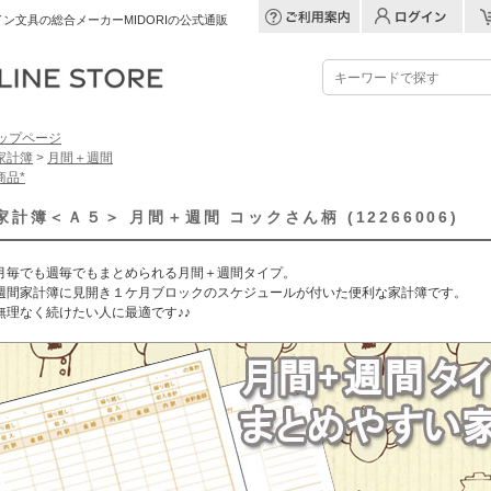
ン文具の総合メーカーMIDORIの公式通販
ップページ
家計簿
>
月間＋週間
商品*
家計簿＜Ａ５＞ 月間＋週間 コックさん柄 (12266006)
月毎でも週毎でもまとめられる月間＋週間タイプ。
週間家計簿に見開き１ケ月ブロックのスケジュールが付いた便利な家計簿です。
無理なく続けたい人に最適です♪♪