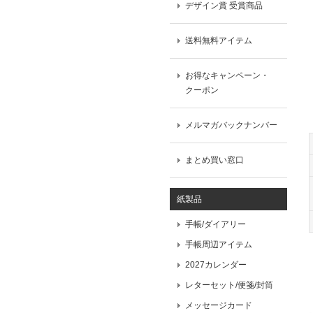
デザイン賞 受賞商品
送料無料アイテム
お得なキャンペーン・
クーポン
メルマガバックナンバー
まとめ買い窓口
紙製品
手帳/ダイアリー
手帳周辺アイテム
2027カレンダー
レターセット/便箋/封筒
メッセージカード