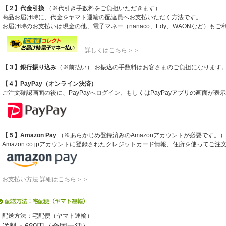
【２】代金引換
（※代引き手数料をご負担いただきます）
商品お届け時に、代金をヤマト運輸の配達員へお支払いただく方法です。
お届け時のお支払いは現金の他、電子マネー（nanaco、Edy、WAONなど）も
詳しくはこちら＞＞
【３】銀行振り込み
（※前払い） お振込の手数料はお客さまのご負担になります
【４】PayPay（オンライン決済）
ご注文確認画面の後に、PayPayへログイン、もしくはPayPayアプリの画面が
【５】Amazon Pay
（※あらかじめ登録済みのAmazonアカウントが必要です。）
Amazon.co.jpアカウントに登録されたクレジットカード情報、住所を使ってご
お支払い方法 詳細はこちら＞＞
配送方法：宅配便（ヤマト運輸）