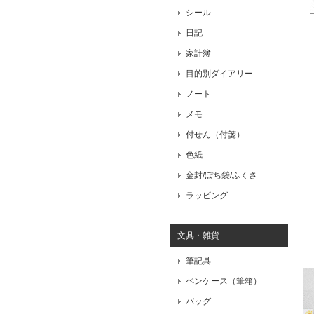
シール
日記
家計簿
目的別ダイアリー
ノート
メモ
付せん（付箋）
色紙
金封/ぽち袋/ふくさ
ラッピング
文具・雑貨
筆記具
ペンケース（筆箱）
バッグ