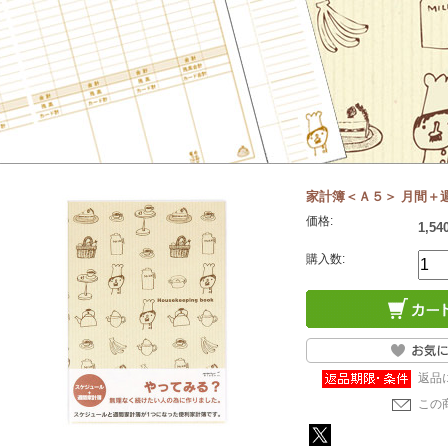
家計簿＜Ａ５＞ 月間＋週間 
価格:
1,5
購入数:
返品
この