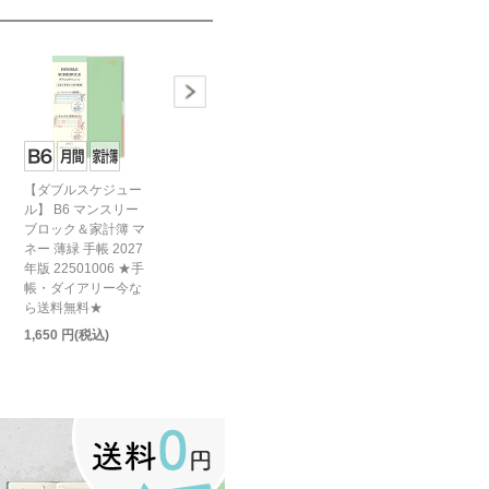
【ダブルスケジュー
ル】 B6 マンスリー
ブロック＆家計簿 マ
ネー 薄緑 手帳 2027
年版 22501006 ★手
帳・ダイアリー今な
ら送料無料★
1,650 円(税込)