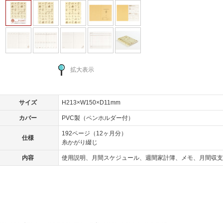
拡大表示
サイズ
H213×W150×D11mm
カバー
PVC製（ペンホルダー付）
192ページ（12ヶ月分）
仕様
糸かがり綴じ
内容
使用説明、月間スケジュール、週間家計簿、メモ、月間収支