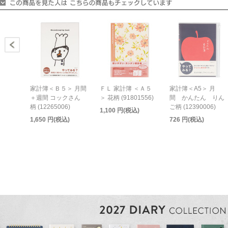
家計簿＜Ｂ５＞ 月間
ＦＬ 家計簿 ＜Ａ５
家計簿＜A5＞ 月
＋週間 コックさん
＞ 花柄 (91801556)
間 かんたん りん
柄 (12265006)
ご柄 (12390006)
1,100 円(税込)
1,650 円(税込)
726 円(税込)