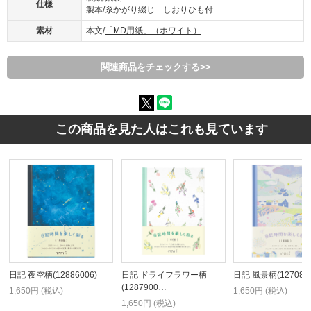
仕様
製本/糸かがり綴じ しおりひも付
素材
本文/
「MD用紙」（ホワイト）
関連商品をチェックする>>
この商品を見た人はこれも見ています
日記 夜空柄(12886006)
日記 ドライフラワー柄
日記 風景柄(1270800
(1287900…
1,650円 (税込)
1,650円 (税込)
1,650円 (税込)