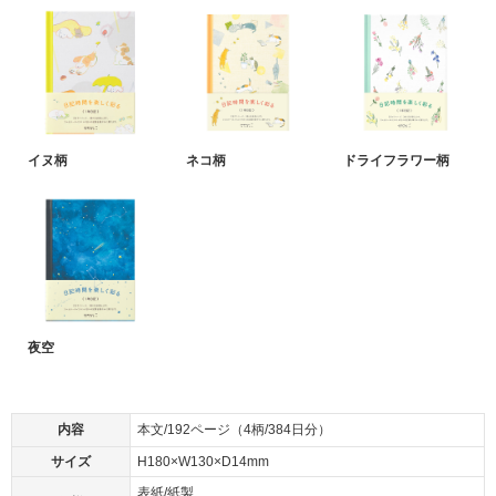
イヌ柄
ネコ柄
ドライフラワー柄
夜空
内容
本文/192ページ（4柄/384日分）
サイズ
H180×W130×D14mm
表紙/紙製