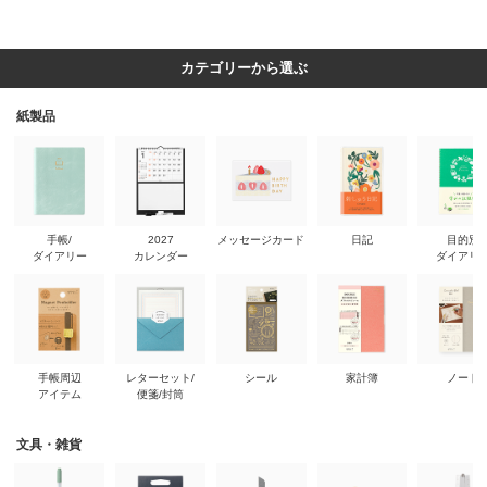
カテゴリーから選ぶ
紙製品
手帳/
2027
メッセージカード
日記
目的別
ダイアリー
カレンダー
ダイアリ
手帳周辺
レターセット/
シール
家計簿
ノート
アイテム
便箋/封筒
文具・雑貨