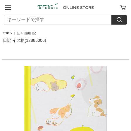
TOP
>
日記
>
自由日記
日記 イヌ柄(12885006)