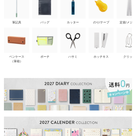
筆記具
バッグ
カッター
のり/テープ
定規/メジ
ペンケース
ポーチ
ハサミ
ホッチキス
クリップ
（筆箱）