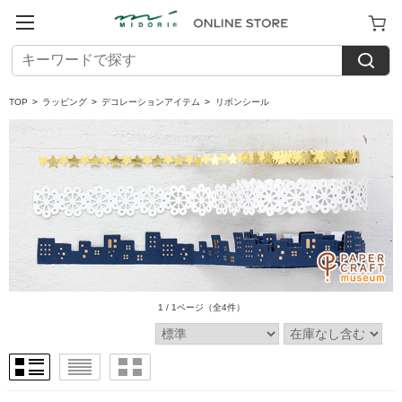
TOP
>
ラッピング
>
デコレーションアイテム
>
リボンシール
1 / 1ページ
（全4件）