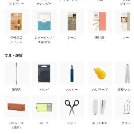
ダイアリー
カレンダー
ダイアリ
手帳周辺
レターセット/
シール
家計簿
ノート
アイテム
便箋/封筒
文具・雑貨
筆記具
バッグ
カッター
のり/テープ
定規/メジ
ペンケース
ポーチ
ハサミ
ホッチキス
クリップ
（筆箱）