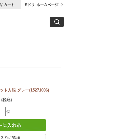
ト方眼 グレー(15271006)
 (税込)
個