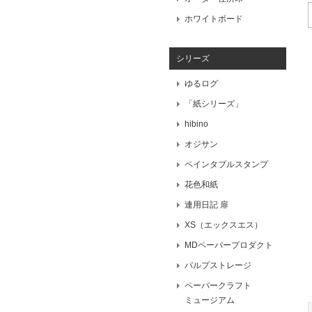
ホワイトボード
シリーズ
ゆるログ
「紙シリーズ」
hibino
オジサン
ペインタブルスタンプ
花色和紙
連用日記 扉
XS（エックスエス）
MDペーパープロダクト
パルプストレージ
ペーパークラフト
ミュージアム