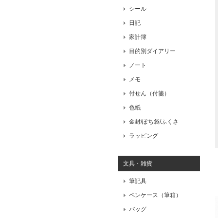
シール
日記
家計簿
目的別ダイアリー
ノート
メモ
付せん（付箋）
色紙
金封/ぽち袋/ふくさ
ラッピング
文具・雑貨
筆記具
ペンケース（筆箱）
バッグ