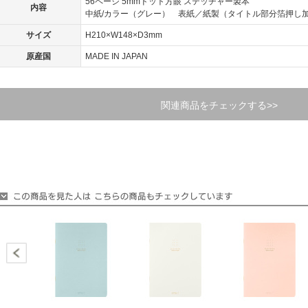
56ページ 5mmドット方眼 ステッチャー製本
内容
中紙/カラー（グレー） 表紙／紙製（タイトル部分箔押し
サイズ
H210×W148×D3mm
原産国
MADE IN JAPAN
関連商品をチェックする>>