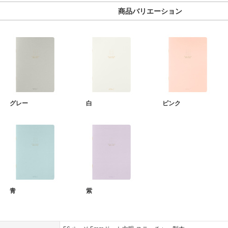
商品バリエーション
グレー
白
ピンク
青
紫