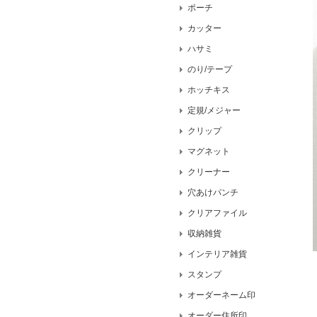
ポーチ
カッター
ハサミ
のり/テープ
ホッチキス
定規/メジャー
クリップ
マグネット
クリーナー
穴あけパンチ
クリアファイル
収納雑貨
インテリア雑貨
スタンプ
オーダーネーム印
オーダー住所印