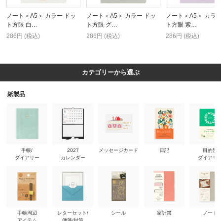
ノート＜A5＞ カラー ドッ
ノート＜A5＞ カラー ドッ
ノート＜A5＞ カラー
ト方眼 白…
ト方眼 グ…
ト方眼 紫…
286円 (税込)
286円 (税込)
286円 (税込)
カテゴリーから選ぶ
紙製品
手帳/
2027
メッセージカード
日記
目的別
ダイアリー
カレンダー
ダイアリ
手帳周辺
レターセット/
シール
家計簿
ノート
アイテム
便箋/封筒