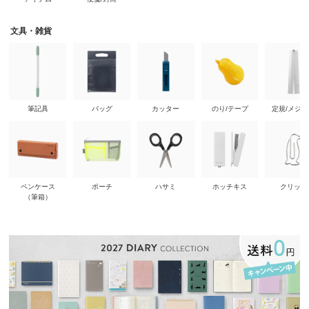
文具・雑貨
筆記具
バッグ
カッター
のり/テープ
定規/メジ
ペンケース
ポーチ
ハサミ
ホッチキス
クリップ
（筆箱）