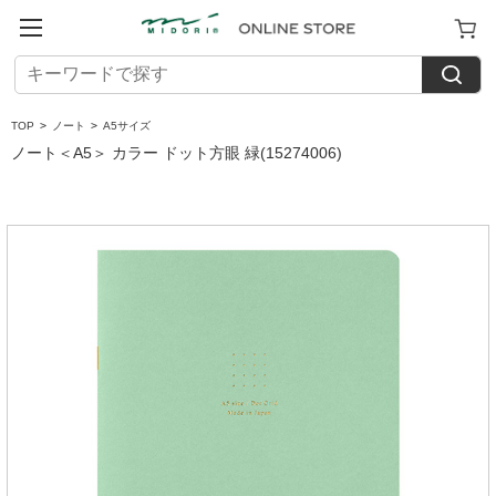
TOP
>
ノート
>
A5サイズ
ノート＜A5＞ カラー ドット方眼 緑(15274006)