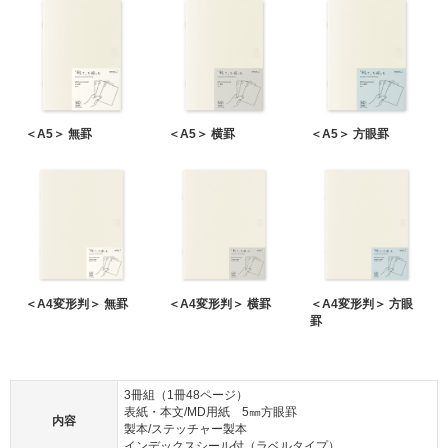
＜A5＞ 無罫
＜A5＞ 横罫
＜A5＞ 方眼罫
＜A4変形判＞ 無罫
＜A4変形判＞ 横罫
＜A4変形判＞ 方眼
罫
3冊組（1冊48ページ）
表紙・本文/MD用紙 5㎜方眼罫
内容
製本/ステッチャー製本
インデックスシール付（ラベルタイプ）