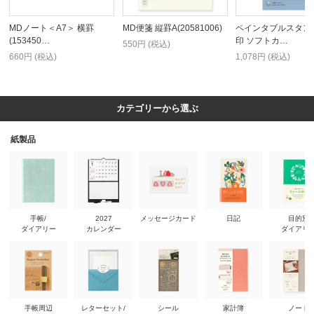
MDノート＜A7＞ 横罫
MD便箋 縦罫A(20581006)
ペインタブルスタン
(153450…
印 ソフトカ…
550円 (税込)
660円 (税込)
1,078円 (税込)
カテゴリーから選ぶ
紙製品
手帳/
2027
メッセージカード
日記
目的別
ダイアリー
カレンダー
ダイアリ
手帳周辺
レターセット/
シール
家計簿
ノート