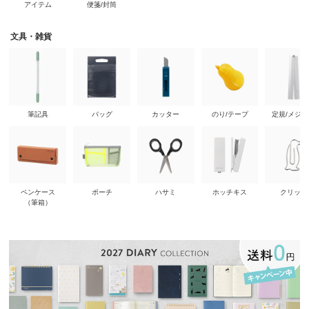
アイテム
便箋/封筒
文具・雑貨
筆記具
バッグ
カッター
のり/テープ
定規/メジ
ペンケース
ポーチ
ハサミ
ホッチキス
クリップ
（筆箱）