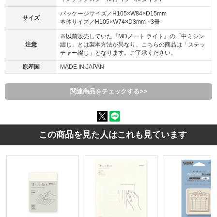
パッケージサイズ／H105×W84×D15mm
サイズ
本体サイズ／H105×W74×D3mm ×3冊
※以前販売していた『MDノート ライト』の「中ミシン
注意
綴じ」とは製本方法が異なり、こちらの商品は「ステッ
チャー綴じ」となります。ご了承ください。
原産国
MADE IN JAPAN
関連商品をチェックする>>
この商品を見た人はこれも見ています