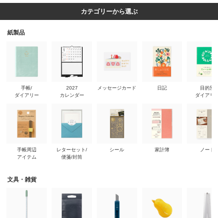
カテゴリーから選ぶ
紙製品
手帳/
2027
メッセージカード
日記
目的別
ダイアリー
カレンダー
ダイアリ
手帳周辺
レターセット/
シール
家計簿
ノート
アイテム
便箋/封筒
文具・雑貨