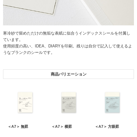
寒冷紗で留めただけの無垢な表紙に似合うインデックスシールを付属し
ています。
使用頻度の高い、IDEA、DIARYを印刷。残りは自分で記入して使えるよ
うなブランクのシールです。
商品バリエーション
＜A7＞ 無罫
＜A7＞ 横罫
＜A7＞ 方眼罫