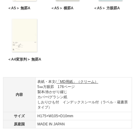
＜A5＞ 無罫A
＜A5＞ 横罫A
＜A5＞ 方眼罫A
＜A4変形判＞ 無罫A
表紙・本文/
「MD用紙」（クリーム）
5㎜方眼罫 176ページ
製本/糸かがり綴じ
内容
カバー/グラシン紙
しおりひも付 インデックスシール付（ラベル・蔵書票
タイプ）
サイズ
H175×W105×D10mm
原産国
MADE IN JAPAN