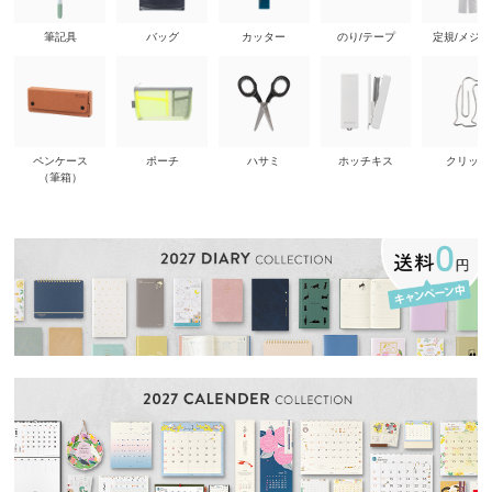
筆記具
バッグ
カッター
のり/テープ
定規/メジ
ペンケース
ポーチ
ハサミ
ホッチキス
クリップ
（筆箱）