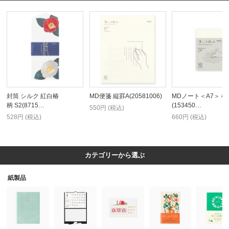
封筒 シルク 紅白椿
MD便箋 縦罫A(20581006)
MDノート＜A7＞ 横
柄 S2(8715…
(153450…
550円 (税込)
528円 (税込)
660円 (税込)
カテゴリーから選ぶ
紙製品