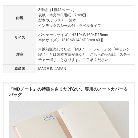
3冊組（1冊48ページ）
表紙・本文/MD用紙 7mm罫
内容
製本/ステッチャー製本
インデックスシール付（ラベルタイプ）
パッケージサイズ／H210×W160×D15mm
サイズ
本体サイズ／H210×W148×D3mm ×3冊
※以前販売していた『MDノート ライト』の「中ミシン
注意
綴じ」とは製本方法が異なり、こちらの商品は「ステッ
チャー綴じ」となります。ご了承ください。
原産国
MADE IN JAPAN
『MDノート』の特徴をさまたげない、専用のノートカバー＆
バッグ