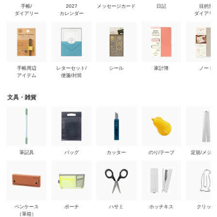
手帳/
2027
メッセージカード
日記
目的別
ダイアリー
カレンダー
ダイアリ
手帳周辺
レターセット/
シール
家計簿
ノート
アイテム
便箋/封筒
文具・雑貨
筆記具
バッグ
カッター
のり/テープ
定規/メジ
ペンケース
ポーチ
ハサミ
ホッチキス
クリップ
（筆箱）