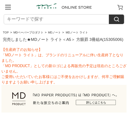
TOP
>
MDペーパープロダクト
>
MDノート
>
MDノート ライト
完売しました★MDノート ライト＜A5＞ 方眼罫 3冊組A(15305006)
【生産終了のお知らせ】
「MDノート ライト」は、ブランドのリニューアルに伴い生産終了となり
ました。
「MD PRODUCT」としての新ロゴによる再販売の予定は現在のところござ
いません。
ご愛用いただいていたお客様にはご不便をおかけしますが、何卒ご理解賜
りますようお願い申し上げます。