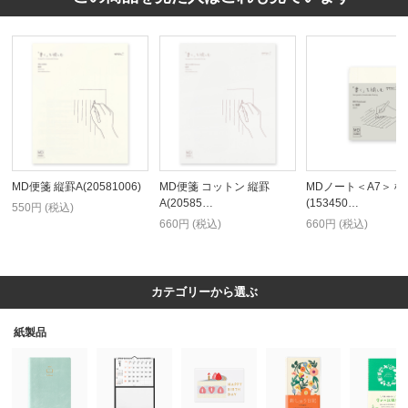
MD便箋 縦罫A(20581006)
MD便箋 コットン 縦罫
MDノート＜A7＞ 横
A(20585…
(153450…
550円 (税込)
660円 (税込)
660円 (税込)
カテゴリーから選ぶ
紙製品