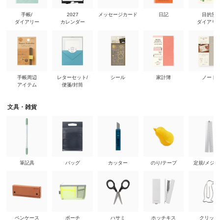
手帳/
2027
メッセージカード
日記
目的別
ダイアリー
カレンダー
ダイアリ
手帳周辺
レターセット/
シール
家計簿
ノート
アイテム
便箋/封筒
文具・雑貨
筆記具
バッグ
カッター
のり/テープ
定規/メジ
ペンケース
ポーチ
ハサミ
ホッチキス
クリップ