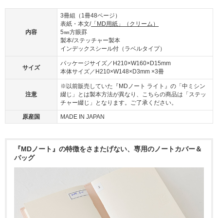
3冊組（1冊48ページ）
表紙・本文/
「MD用紙」（クリーム）
内容
5㎜方眼罫
製本/ステッチャー製本
インデックスシール付（ラベルタイプ）
パッケージサイズ／H210×W160×D15mm
サイズ
本体サイズ／H210×W148×D3mm ×3冊
※以前販売していた『MDノート ライト』の「中ミシン
注意
綴じ」とは製本方法が異なり、こちらの商品は「ステッ
チャー綴じ」となります。ご了承ください。
原産国
MADE IN JAPAN
『MDノート』の特徴をさまたげない、専用のノートカバー＆
バッグ