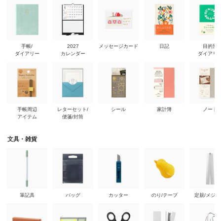
手帳/
2027
メッセージカード
日記
目的別
ダイアリー
カレンダー
ダイアリ
手帳周辺
レターセット/
シール
家計簿
ノート
アイテム
便箋/封筒
文具・雑貨
筆記具
バッグ
カッター
のり/テープ
定規/メジ