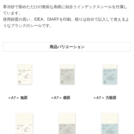
寒冷紗で留めただけの無垢な表紙に似合うインデックスシールを付属し
ています。
使用頻度の高い、IDEA、DIARYを印刷。残りは自分で記入して使えるよ
うなブランクのシールです。
商品バリエーション
＜A7＞ 無罫
＜A7＞ 横罫
＜A7＞ 方眼罫