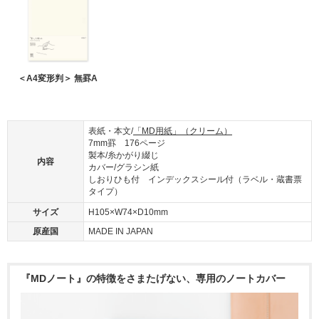
＜A4変形判＞ 無罫A
表紙・本文/
「MD用紙」（クリーム）
7mm罫 176ページ
製本/糸かがり綴じ
内容
カバー/グラシン紙
しおりひも付 インデックスシール付（ラベル・蔵書票
タイプ）
サイズ
H105×W74×D10mm
原産国
MADE IN JAPAN
『MDノート』の特徴をさまたげない、専用のノートカバー