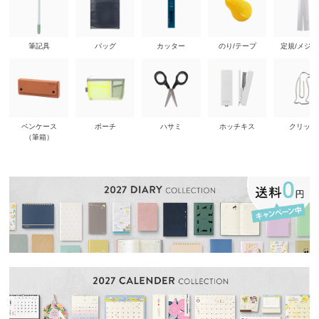
筆記具
バッグ
カッター
のり/テープ
定規/メジ
ペンケース
ポーチ
ハサミ
ホッチキス
クリップ
（筆箱）