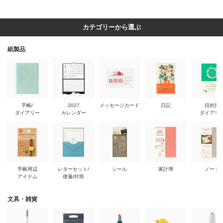
カテゴリーから選ぶ
紙製品
手帳/
2027
メッセージカード
日記
目的別
ダイアリー
カレンダー
ダイアリ
手帳周辺
レターセット/
シール
家計簿
ノート
アイテム
便箋/封筒
文具・雑貨