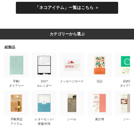
「ネコアイテム」一覧はこちら ＞
カテゴリーから選ぶ
紙製品
手帳/
2027
メッセージカード
日記
目的別
ダイアリー
カレンダー
ダイアリ
手帳周辺
レターセット/
シール
家計簿
ノート
アイテム
便箋/封筒