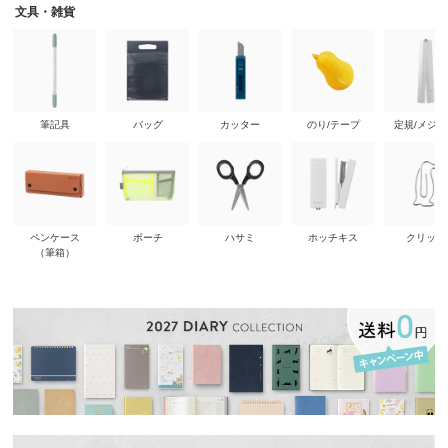
文具・雑貨
筆記具
バッグ
カッター
のり/テープ
定規/メジ
ペンケース
ポーチ
ハサミ
ホッチキス
クリップ
（筆箱）