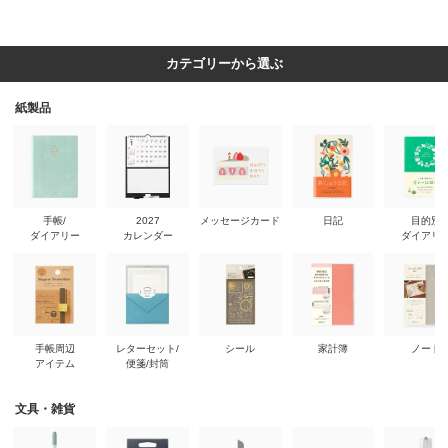
カテゴリーから選ぶ
紙製品
手帳/
2027
メッセージカード
日記
目的別
ダイアリー
カレンダー
ダイアリ
手帳周辺
レターセット/
シール
家計簿
ノート
アイテム
便箋/封筒
文具・雑貨