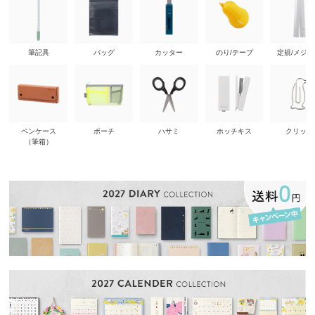
筆記具
バッグ
カッター
のり/テープ
定規/メジ
ペンケース
ポーチ
ハサミ
ホッチキス
クリップ
（筆箱）