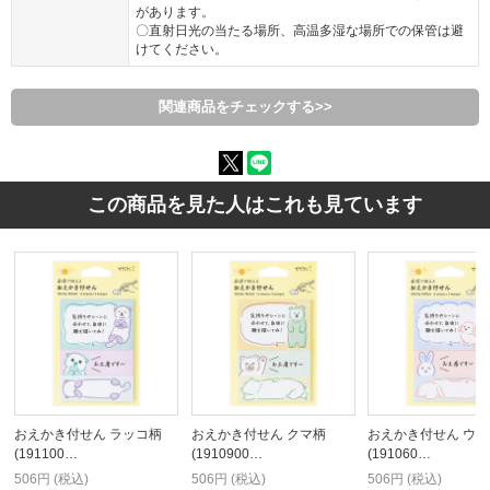
があります。
〇直射日光の当たる場所、高温多湿な場所での保管は避
けてください。
関連商品をチェックする>>
この商品を見た人はこれも見ています
おえかき付せん ラッコ柄
おえかき付せん クマ柄
おえかき付せん ウ
(191100…
(1910900…
(191060…
506円 (税込)
506円 (税込)
506円 (税込)