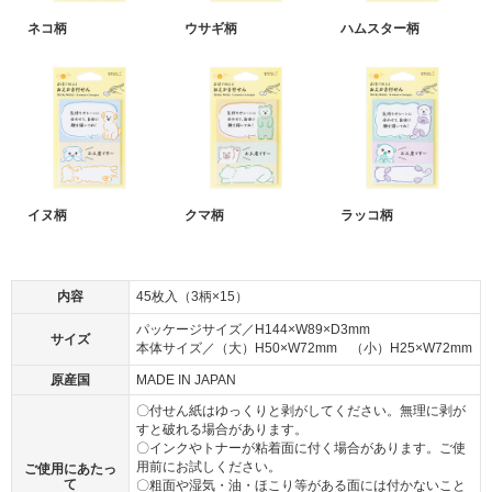
ネコ柄
ウサギ柄
ハムスター柄
イヌ柄
クマ柄
ラッコ柄
内容
45枚入（3柄×15）
パッケージサイズ／H144×W89×D3mm
サイズ
本体サイズ／（大）H50×W72mm （小）H25×W72mm
原産国
MADE IN JAPAN
〇付せん紙はゆっくりと剥がしてください。無理に剥が
すと破れる場合があります。
〇インクやトナーが粘着面に付く場合があります。ご使
用前にお試しください。
ご使用にあたっ
て
〇粗面や湿気・油・ほこり等がある面には付かないこと