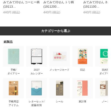
みてみて付せん コーヒー柄
みてみて付せん トリ柄
みてみて付せん ネコ
(19113…
(1911200…
(1911100…
440円 (税込)
440円 (税込)
440円 (税込)
カテゴリーから選ぶ
紙製品
手帳/
2027
メッセージカード
日記
目的別
ダイアリー
カレンダー
ダイアリ
手帳周辺
レターセット/
シール
家計簿
ノート
アイテム
便箋/封筒