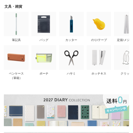
文具・雑貨
筆記具
バッグ
カッター
のり/テープ
定規/メジ
ペンケース
ポーチ
ハサミ
ホッチキス
クリップ
（筆箱）