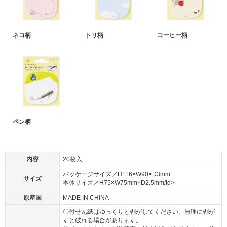
ネコ柄
トリ柄
コーヒー柄
ペン柄
内容
20枚入
パッケージサイズ／H116×W90×D3mm
サイズ
本体サイズ／H75×W75mm×D2.5mm/td>
原産国
MADE IN CHINA
〇付せん紙はゆっくりと剥がしてください。無理に剥が
すと破れる場合があります。