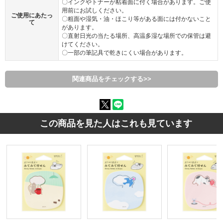
〇インクやトナーが粘着面に付く場合があります。ご使
用前にお試しください。
ご使用にあたっ
〇粗面や湿気・油・ほこり等がある面には付かないこと
て
があります。
〇直射日光の当たる場所、高温多湿な場所での保管は避
けてください。
〇一部の筆記具で乾きにくい場合があります。
関連商品をチェックする>>
この商品を見た人はこれも見ています