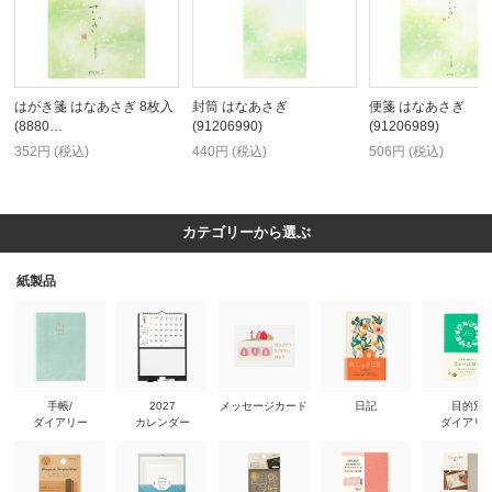
はがき箋 はなあさぎ 8枚入
封筒 はなあさぎ
便箋 はなあさぎ
(8880…
(91206990)
(91206989)
352円 (税込)
440円 (税込)
506円 (税込)
カテゴリーから選ぶ
紙製品
手帳/
2027
メッセージカード
日記
目的別
ダイアリー
カレンダー
ダイアリ